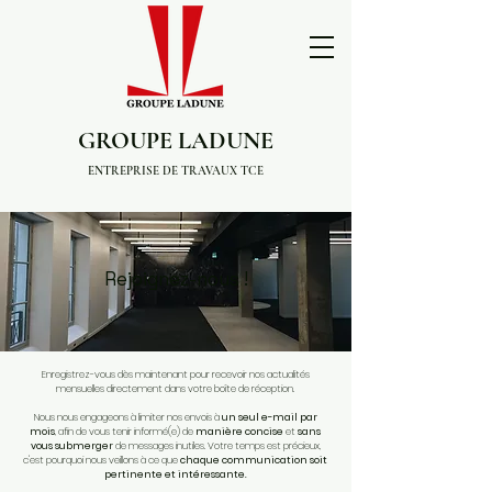
GROUPE LADUNE
ENTREPRISE DE TRAVAUX TCE
Rejoignez-nous !
Enregistrez-vous dès maintenant pour recevoir nos actualités
mensuelles directement dans votre boîte de réception.
Nous nous engageons à limiter nos envois à
un seul e-mail par
mois
, afin de vous tenir informé(e) de
manière concise
et
sans
vous submerger
de messages inutiles. Votre temps est précieux,
c'est pourquoi nous veillons à ce que
chaque communication soit
pertinente et intéressante.