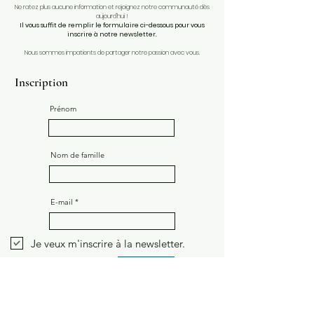
Ne ratez plus aucune information et rejoignez notre communauté dès
aujourd'hui !
Il vous suffit de remplir le formulaire ci-dessous pour vous
inscrire à notre newsletter.
Nous sommes impatients de partager notre passion avec vous.
Inscription
Prénom
Nom de famille
E-mail
Je veux m'inscrire à la newsletter.
Envoyer