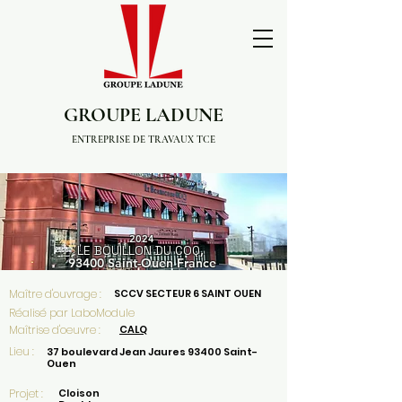
GROUPE LADUNE
ENTREPRISE DE TRAVAUX TCE
2024
LE BOUILLON DU COQ
,
93400 Saint-Ouen
Fra
nce
Maître d'ouvrage :
SCCV SECTEUR 6 SAINT OUEN
Réalisé par LaboModule
Maîtrise d'oeuvre :
CALQ
Lieu :
37 boulevard Jean Jaures 93400 Saint-
Ouen
Projet :
Cloison