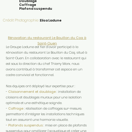
Doublage
Coffrage
Plafond suspendu
Crédit Photographie :
Elisa Ladune
Rénovation du restaurant Le Bouillon du Coq à
Saint-Ouen
Le Groupe Ladune est fier d’avoir participé à la
rénovation du restaurant Le Bouillon du Coq, situé à
Saint-Ouen. En collaboration avec le restaurant qui
est sous la direction du chef Thierry Marx, nous
avons contribué à transformer cet espace en un
cadre convivial et fonctionnel.
Nos équipes ont déployé leur expertise pour :
-
Cloisonnement et doublage
: installation de
cloisons et doublages muraux pour une isolation
optimale et une esthétique soignée.
-
Coffrage
: réalisation de coffrages sur-mesure,
permettant d’intégrer les installations techniques
tout en assurant une harmonie visuelle.
-
Plafonds suspendus
: mise en place de plafonds
suspendus pour améliorer l’acoustique et créer une