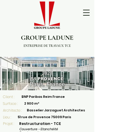
GROUPE LADUNE
ENTREPRISE DE TRAVAUX TCE
2021
51 PROVENCE
Paris, France
Client :
BNP Paribas Reim France
Surface :
2 900 m²
Architecte :
Basselier Jarzaguet Architectes
Lieu :
51 rue de Provence 75009 Paris
Projet :
Restructuration - TCE
Couverture - Etanchéité