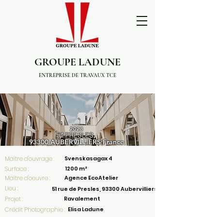
GROUPE LADUNE
ENTREPRISE DE TRAVAUX TCE
2023
51 PRESLES
,
93300 AUBERVILLIERS
Fra
nce
Maître d'ouvrage :
Svenskasagax 4
Surface :
1200 m²
Maître d'oeuvre :
Agence EcoAtelier
Lieu :
51 rue de Presles, 93300 Aubervilliers
Projet :
Ravalement
Crédit Photographie :
Elisa Ladune